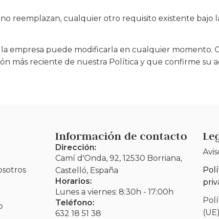
no reemplazan, cualquier otro requisito existente bajo l
as y la empresa puede modificarla en cualquier momento.
ión más reciente de nuestra Política y que confirme su a
Información de contacto
Le
Dirección:
Avis
Camí d'Onda, 92, 12530 Borriana,
osotros
Polí
Castelló, España
Horarios:
pri
Lunes a viernes: 8:30h - 17:00h
Polí
Teléfono:
o
(UE
632 18 51 38​